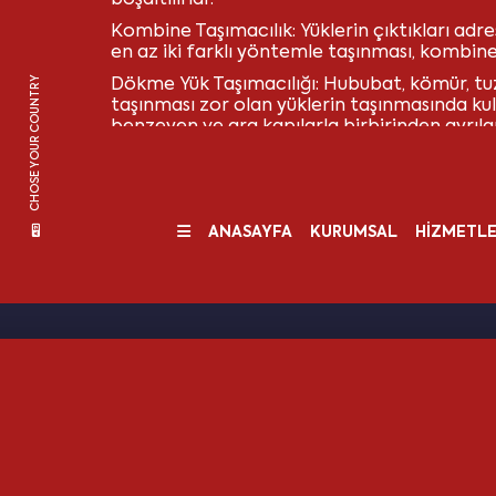
boşaltılırlar.
Kombine Taşımacılık: Yüklerin çıktıkları adr
en az iki farklı yöntemle taşınması, kombine 
CHOSE YOUR COUNTRY
Dökme Yük Taşımacılığı: Hububat, kömür, tuz
taşınması zor olan yüklerin taşınmasında ku
benzeyen ve ara kapılarla birbirinden ayrılan
Deniz Yolu Taşımacılığının Unsurları Nelerd
ANASAYFA
KURUMSAL
HİZMETLE
Deniz yolu taşımacılığı türleri
içerisinden herhangi biri ile sevkiyat opera
gereksinim duyulur. Gemi, bu unsurların başın
yapılacak taşımacılık türüne uygun bir gemin
HIZLI TEKLİF ALIN
adamları da olmazsa olmaz unsurlar arasında 
kolaylaştıracak palet ve konteynerler de b
unsurlardandır.