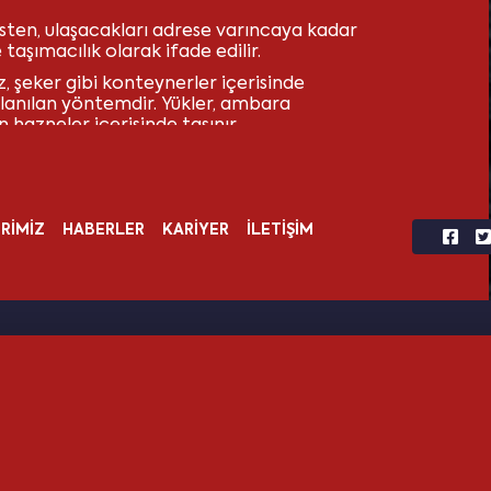
esten, ulaşacakları adrese varıncaya kadar
taşımacılık olarak ifade edilir.
, şeker gibi konteynerler içerisinde
llanılan yöntemdir. Yükler, ambara
 hazneler içerisinde taşınır.
ir?
RİMİZ
HABERLER
KARİYER
İLETİŞİM
syonu yapılacağı zaman, birden fazla unsura
da yer alır. Taşınacak ürünün niteliğine ve
in yanı sıra bu gemi için gerekli olan deniz
yer alır. Yüklerin taşınmasını
u doğrultuda anılması gereken